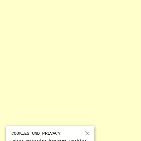
AUSGABEN
VORWORT
ERLÄUTERUNGEN
内容
INFORMATIONEN
KOMMENTARE
DEUTSCHLANDSEMINAR
Nr. 236
Nr. 238
COOKIES UND PRIVACY
AUSGABEN
VORWORT
ERLÄUTERUNGEN