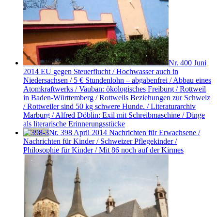
Nr. 400
Juni
2014
EU gegen Steuerflucht / Hochwasser auch in
Niedersachsen / 5 € Stundenlohn – abgabenfrei / Abbau eines
Atomkraftwerks / Vauban: ökologisches Freiburg / Rottweil
in Baden-Württemberg / Rottweils Beziehungen zur Schweiz
/ Rottweiler sind 50 kg schwere Hunde. / Literaturarchiv
Marburg / Alfred Döblin: Exil mit Schreibmaschine / Dinge
als literarische Erinnerungsstücke
Nr. 398
April 2014
Nachrichten für Erwachsene /
Nachrichten für Kinder / Schweizer Pflegekinder /
Philosophie für Kinder / Mit 86 noch auf der Kirmes