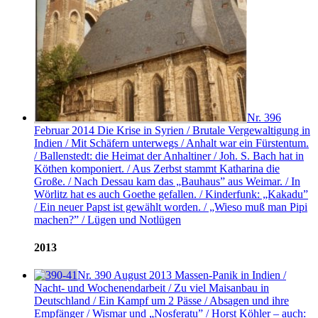
Nr. 396
Februar 2014
Die Krise in Syrien / Brutale Vergewaltigung in
Indien / Mit Schäfern unterwegs / Anhalt war ein Fürstentum.
/ Ballenstedt: die Heimat der Anhaltiner / Joh. S. Bach hat in
Köthen komponiert. / Aus Zerbst stammt Katharina die
Große. / Nach Dessau kam das „Bauhaus” aus Weimar. / In
Wörlitz hat es auch Goethe gefallen. / Kinderfunk: „Kakadu”
/ Ein neuer Papst ist gewählt worden. / „Wieso muß man Pipi
machen?” / Lügen und Notlügen
2013
Nr. 390
August 2013
Massen-Panik in Indien /
Nacht- und Wochenendarbeit / Zu viel Maisanbau in
Deutschland / Ein Kampf um 2 Pässe / Absagen und ihre
Empfänger / Wismar und „Nosferatu” / Horst Köhler – auch: