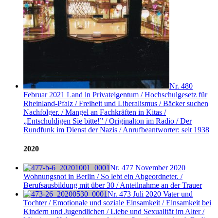
Nr. 480
Februar 2021
Land in Privateigentum / Hochschulgesetz für
Rheinland-Pfalz / Freiheit und Liberalismus / Bäcker suchen
Nachfolger. / Mangel an Fachkräften in Kitas /
„Entschuldigen Sie bitte!” / Originalton im Radio / Der
Rundfunk im Dienst der Nazis / Anrufbeantworter: seit 1938
2020
Nr. 477
November 2020
Wohnungsnot in Berlin / So lebt ein Abgeordneter. /
Berufsausbildung mit über 30 / Anteilnahme an der Trauer
Nr. 473
Juli 2020
Vater und
Tochter / Emotionale und soziale Einsamkeit / Einsamkeit bei
Kindern und Jugendlichen / Liebe und Sexualität im Alter /