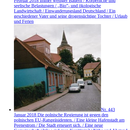
Februar 2018
Immer weniger Bauern / Körperliche und
seelische Belastungen / „Bio”- und ökologische
Landwirtschaft / Einwanderungsland Deutschland / Ein
geschiedener Vater und seine drogensüchtige Tochter / Urlaub
und Ferien
Nr. 443
Januar 2018
Die polnische Regierung ist gegen den
polnischen EU-Ratspräsidenten. / Eine kleine Hafenstadt am
Peenestrom / Die Stadt erneuert sich. / Eine neue