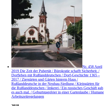
Nr. 458
April
2019
Die Zeit der Pubertät / Bürokratie schafft Sicherheit. /
Dorfleben mit Rußlanddeutschen / Dorf-Geschichte 1365 –
2017 / Ziergärten und Gärten hinterm Haus /
Rußlanddeutsche in der Neubau-Siedlung / Kleingärten für
die Rußlanddeutschen / Imkerei / Ein russisches Geschäft gab
es auch mal. / Geburtstagsfeier in einer Gartenlaube / Humane
Arbeitszeitregelungen
2018