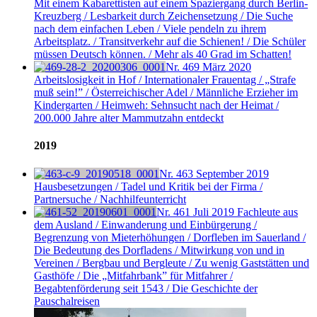
Mit einem Kabarettisten auf einem Spaziergang durch Berlin-
Kreuzberg / Lesbarkeit durch Zeichensetzung / Die Suche
nach dem einfachen Leben / Viele pendeln zu ihrem
Arbeitsplatz. / Transitverkehr auf die Schienen! / Die Schüler
müssen Deutsch können. / Mehr als 40 Grad im Schatten!
Nr. 469
März 2020
Arbeitslosigkeit in Hof / Internationaler Frauentag / „Strafe
muß sein!” / Österreichischer Adel / Männliche Erzieher im
Kindergarten / Heimweh: Sehnsucht nach der Heimat /
200.000 Jahre alter Mammutzahn entdeckt
2019
Nr. 463
September 2019
Hausbesetzungen / Tadel und Kritik bei der Firma /
Partnersuche / Nachhilfeunterricht
Nr. 461
Juli 2019
Fachleute aus
dem Ausland / Einwanderung und Einbürgerung /
Begrenzung von Mieterhöhungen / Dorfleben im Sauerland /
Die Bedeutung des Dorfladens / Mitwirkung von und in
Vereinen / Bergbau und Bergleute / Zu wenig Gaststätten und
Gasthöfe / Die „Mitfahrbank” für Mitfahrer /
Begabtenförderung seit 1543 / Die Geschichte der
Pauschalreisen