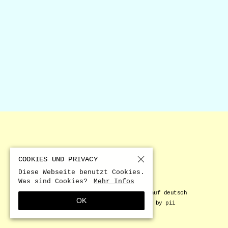
Nr. 356
Nr. 358
COOKIES UND PRIVACY
AUSGABEN
VORWORT
ERLÄUTERUNGEN
Diese Webseite benutzt Cookies.
Was sind Cookies?
Mehr Infos
内容
INFORMATIONEN
KOMMENTARE
DEUTSCHLANDSEMINAR
© 1984-2026 by Direkt aus Europa auf deutsch
OK
Datenschutzerklärung
Site by pii