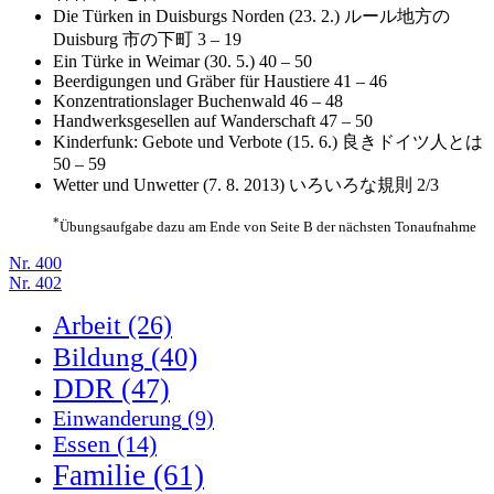
Die Türken in Duisburgs Norden (23. 2.)
ルール地方の
Duisburg 市の下町
3 – 19
Ein Türke in Weimar (30. 5.)
40 – 50
Beerdigungen und Gräber für Haustiere
41 – 46
Konzentrationslager Buchenwald
46 – 48
Handwerksgesellen auf Wanderschaft
47 – 50
Kinderfunk: Gebote und Verbote (15. 6.)
良きドイツ人とは
50 – 59
Wetter und Unwetter (7. 8. 2013)
いろいろな規則
2/3
*
Übungsaufgabe dazu am Ende von Seite B der nächsten Tonaufnahme
Nr. 400
Nr. 402
Arbeit
(26)
Bildung
(40)
DDR
(47)
Einwanderung
(9)
Essen
(14)
Familie
(61)