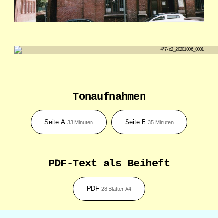
Tonaufnahmen
Direkt aus Europa
auf deutsch
Seite A
Seite B
33 Minuten
35 Minuten
ドイツ語聞き取り作文独習教材
PDF-Text als Beiheft
PDF
28 Blätter A4
AUSGABEN
VORWORT
ERLÄUTERUNGEN
内容
INFORMATIONEN
KOMMENTARE
DEUTSCHLANDSEMINAR