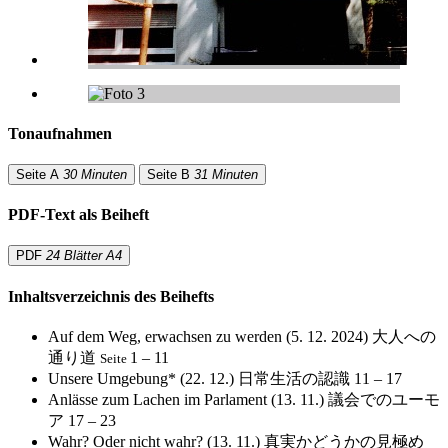
Tonaufnahmen
Seite A
30 Minuten
Seite B
31 Minuten
PDF-Text als Beiheft
PDF
24 Blätter A4
Inhaltsverzeichnis des Beihefts
Auf dem Weg, erwachsen zu werden (5. 12. 2024)
大人への
通り道
1 – 11
Seite
Unsere Umgebung* (22. 12.)
日常生活の認識
11 – 17
Anlässe zum Lachen im Parlament (13. 11.)
議会でのユーモ
ア
17 – 23
Wahr? Oder nicht wahr? (13. 11.)
真実かどうかの見極め