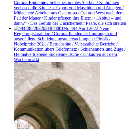
Corona-Epidemie / Selbstbestimmtes Sterben / Katholiken
verlassen die Kirche. / Export von Maschinen und Anlagen /
Mißachtete Arbeiter aus Osteuropa / Ost und West nach dem
Fall der Mauer / Kinder pflegen ihre Eltern. / „Abitur – und
dann?” / Das Gefühl der Unsicherheit / Paare, die sich streiten
Nr. 494
April 2022
Neue
Regierungskoalition / Corona-Pandemie: Impfungen und
ausgefallene Schuleingangsuntersuchungen / Physik-
Nobelpreise 2021 / Betriebsräte / Verstaatlichte Betriebe /
Kommunikation übers Telefonnetz / Schienennetz und Züge /
Heimatvertriebene Sudetendeutsche / Einkaufen auf dem
Wochenmarkt