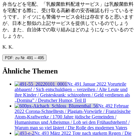
弁当などを宅配、「乳酸菌飲料配達サービス」は乳酸菌飲料
を宅配する際に、受け取る高齢者の安否確認も行っているそ
うです。ドイツにも警備サービス会社は存在すると思います
が、日本と類似の上記サービスを提供しているのでしょう
か。また、自治体での取り組みはどのようになっているので
しょうか。
K. K.
PDF: zu Nr. 491 – 495
Ähnliche Themen
Nr. 491
Januar 2022
Vorurteile
abbauen! / Sich entschuldigen – verzeihen / Alte Leute und
ihre Kinder / Geisteskrank: schizophren / Geld verdienen als
„Domina” / Deutscher Humor, Teil II
Nr. 492
Februar
2022
Corona-Schnelltests / Plagiats-Vorwürfe / Französische
Atom-Kraftwerke / 1700 Jahre jüdische Gemeinden /
Humanismus und Atheismus / Lob sei den Frühaufstehern! /
Warum man so viel lästert / Die Rolle des modernen Vaters
Nr. 493
März 2022
Tote nach starkem Regen / Die