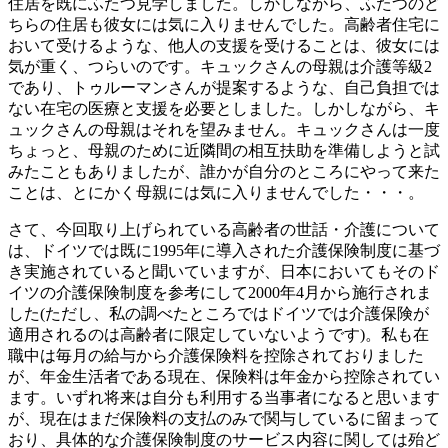
住居を既にふたつ見学しました。しかしながら、ふたつのど
ちらの住居も彼女には気に入りませんでした。高齢者住宅に
おいて受けるような、他人の支援を受けることは、彼女には
気が重く、つらいのです。キュックさんの母親は介護等級2
であり、トゥルーマンさんが提案するような、自己負担では
ない在宅の医療と支援を必要としました。しかしながら、キ
ュックさんの母親はそれを望みません。キュックさんは一度
ちょっと、母親のために近隣間の相互扶助を準備しようと試
みたこともありましたが、誰かが自分のところにやって来た
ことは、とにかく母親には気に入りませんでした・・・。
さて、今回取り上げられている高齢者の世話・介護について
は、ドイツでは既に1995年に導入された介護保険制度に基づ
き実施されていると聞いていますが、日本においてもそのド
イツの介護保険制度を参考にして2000年4月から施行されま
した(ただし、私の調べたところではドイツでは介護保険が
適用されるのは高齢者に限定していないようです)。私も在
職中は毎月の給与から介護保険料を控除されておりました
が、年金生活者である現在、保険料は年金から控除されてい
ます。いずれ将来は自分も利用する当事者になると思います
が、現在はまだ保険料の支払のみで関与しているに留まって
おり、具体的な介護保険制度のサービス内容に関しては殆ど