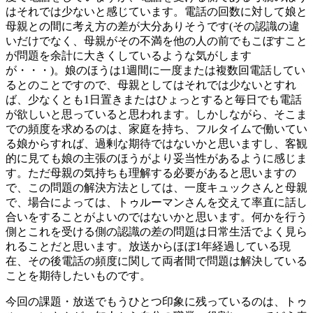
はそれでは少ないと感じています。電話の回数に対して娘と
母親との間に考え方の差が大分ありそうです(その認識の違
いだけでなく、母親がその不満を他の人の前でもこぼすこと
が問題を余計に大きくしているような気がします
が・・・)。娘のほうは1週間に一度または複数回電話してい
るとのことですので、母親としてはそれでは少ないとすれ
ば、少なくとも1日置きまたはひょっとすると毎日でも電話
が欲しいと思っていると思われます。しかしながら、そこま
での頻度を求めるのは、家庭を持ち、フルタイムで働いてい
る娘からすれば、過剰な期待ではないかと思いますし、客観
的に見ても娘の主張のほうがより妥当性があるように感じま
す。ただ母親の気持ちも理解する必要があると思いますの
で、この問題の解決方法としては、一度キュックさんと母親
で、場合によっては、トゥルーマンさんを交えて率直に話し
合いをすることがよいのではないかと思います。何かを行う
側とこれを受ける側の認識の差の問題は日常生活でよく見ら
れることだと思います。放送からほぼ1年経過している現
在、その後電話の頻度に関して両者間で問題は解決している
ことを期待したいものです。
今回の課題・放送でもうひとつ印象に残っているのは、トゥ