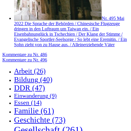
Nr. 495
Mai
2022
Die Sprache der Behörden / Chinesische Flugzeuge
dringen in den Luftraum um Taiwan ein. / Ein
Eisenbahnunglück in Tschechien / Der Klang der Stimme /
Evangelische Sportler-Seelsorge / So lebt eine Eremitin. / Ein
Sohn zieht von zu Hause aus. / Alleinerziehende Väter
Kommentare zu Nr. 486
Kommentare zu Nr. 496
Arbeit
(26)
Bildung
(40)
DDR
(47)
Einwanderung
(9)
Essen
(14)
Familie
(61)
Geschichte
(73)
Gesellschaft
(261)