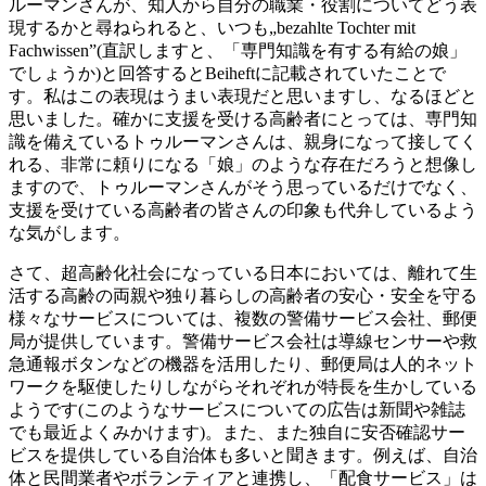
ルーマンさんが、知人から自分の職業・役割についてどう表
現するかと尋ねられると、いつも„bezahlte Tochter mit
Fachwissen”(直訳しますと、「専門知識を有する有給の娘」
でしょうか)と回答するとBeiheftに記載されていたことで
す。私はこの表現はうまい表現だと思いますし、なるほどと
思いました。確かに支援を受ける高齢者にとっては、専門知
識を備えているトゥルーマンさんは、親身になって接してく
れる、非常に頼りになる「娘」のような存在だろうと想像し
ますので、トゥルーマンさんがそう思っているだけでなく、
支援を受けている高齢者の皆さんの印象も代弁しているよう
な気がします。
さて、超高齢化社会になっている日本においては、離れて生
活する高齢の両親や独り暮らしの高齢者の安心・安全を守る
様々なサービスについては、複数の警備サービス会社、郵便
局が提供しています。警備サービス会社は導線センサーや救
急通報ボタンなどの機器を活用したり、郵便局は人的ネット
ワークを駆使したりしながらそれぞれが特長を生かしている
ようです(このようなサービスについての広告は新聞や雑誌
でも最近よくみかけます)。また、また独自に安否確認サー
ビスを提供している自治体も多いと聞きます。例えば、自治
体と民間業者やボランティアと連携し、「配食サービス」は