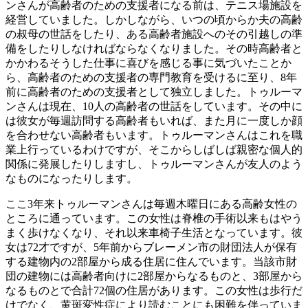
ンさんが高齢者のための支援者になる前は、テニス場施設を
経営していました。しかしながら、いつの頃からか夫の高齢
の叔母の世話をしたり、ある高齢者施設へのその引越しの準
備をしたりしなければならなくなりました。その時高齢者と
かかわるそうした仕事に喜びを感じる事に気づいたことか
ら、高齢者のための支援者の専門教育を受けるに至り、8年
前に高齢者のための支援者として独立しました。トゥルーマ
ンさんは現在、10人の高齢者の世話をしています。その中に
は彼女が毎週訪問する高齢者もいれば、また月に一度しか顔
を合わせない高齢者もいます。トゥルーマンさんはこれを職
業上行っているわけですが、そこからしばしば親密な個人的
関係に発展したりしますし、トゥルーマンさんが友人のよう
なものになったりします。
ここ3年来トゥルーマンさんは毎週木曜日にある高齢女性の
ところに通っています。この女性は脊椎の手術以来もはやう
まく歩けなくなり、それ以来車椅子生活となっています。彼
女は72才ですが、5年前からブレーメン市の財団法人が保有
する建物内の2部屋から成る住居に住んでいます。当該市財
団の建物には高齢者向けに2部屋からなるものと、3部屋から
なるものとで合計72個の住居があります。この女性は歩行だ
けでなく、黄斑変性症により読むことにも困難を伴っていま