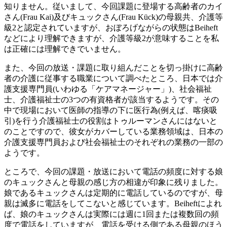
知りません。従いまして、今回課題に登場する高齢者のカイ
さん(Frau Kai)及びキュックさん(Frau Kück)の母親共、介護等
級2と認定されていますが、おぼろげながらの状態はBeiheft
などにより理解できますが、介護等級2が意味することを私
は正確には理解できでいません。
また、今回の放送・課題に取り組んだことを切っ掛けに高齢
者の介護に従事する職業について調べたところ、日本では介
護支援専門員(いわゆる「ケアマネージャー」)、社会福祉
士、介護福祉士の3つの有資格者が該当するようです。その
中で現場において医師の指導の下に医行為(例えば、喀痰吸
引)を行う介護福祉士の役割はトゥルーマンさんにはないと
のことですので、彼女がカバーしている業務領域は、日本の
介護支援専門員および社会福祉士のそれぞれの業務の一部の
ようです。
ところで、今回の課題・放送において電話の頻度に対する娘
のキュックさんと母親の感じ方の相違が印象に残りました。
娘であるキュックさんは定期的に電話しているのですが、母
親は滅多に電話をしてこないと感じています。Beiheftによれ
ば、娘のキュックさんは実際には週に1回または複数回の頻
度で電話をしていますが、電話を受ける側である母親のほう