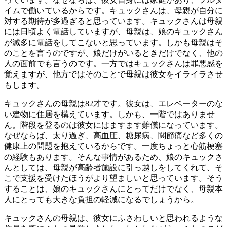
イムで働いているからです。キュックさんは、母親が自分に
対する期待が多過ぎると思っています。キュックさんは母親
には日頃よく電話していますが、母親は、娘のキュックさん
が滅多に電話をしてこないと思っています。しかも母親はそ
のことを言うのですが、娘だけがいるときだけでなく、他の
人の面前でも言うのです。一方ではキュックさんは罪悪感を
覚えますが、他方ではそのことで母親は彼女をイライラさせ
もします。
キュックさんの母親は82才です。彼女は、エレベーターのな
い建物に住居を構えています。しかも、一階ではありませ
ん。階段を登るのは彼女にはますます難儀になっています。
なぜならば、太り過ぎ、高血圧、糖尿病、関節痛など多くの
健康上の問題を抱えているからです。一度ちょっと心筋梗塞
の経験もあります。そんな事情があるため、娘のキュックさ
んとしては、母親が高齢者施設に引っ越しをしてくれて、そ
こで支援を受けたほうがより望ましいと思っています。そう
することは、娘のキュックさんにとってだけでなく、母親本
人にとっても大きな負担の軽減になるでしょうから。
キュックさんの母親は、彼女にふさわしいと思われるような