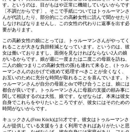
す。というのは、目がもはや正常に機能していないからです
〔不調だからです〕。そこで手紙についてはトゥルーマンさ
んが代読したり、部分的にこの高齢女性に読んで聞かせたり
しなければなりませんし、この女性の代わりに返事を出す必
要があります。
この高齢女性の娘にとっては、トゥルーマンさんがやってく
れることが大きな負担軽減となっています。というのは、彼
女は働いておりますし、面倒を見なければならない2人の娘
がいるからです。娘が週に一度または二度この母親を訪ね、
二人の娘(つまりこの高齢女性の孫)も連れて来ると、(トゥル
ーマンさんのおかげで)改めて処理すべきことが全くなく、
お互いのために充分な時間が取れることを喜んでいます。ト
ゥルーマンさんが自分の母親とduで呼び合うことは、娘には
都合が良いです。トゥルーマンさんに母親の支援の頼み事に
関して相談するのは大抵、娘です。なぜならば、本来は彼女
自身でこれらをやりたいところですが、彼女にはそのための
時間がないからです。
キュックさん(Frau Kück)は51才です。彼女はトゥルーマンさ
んが提供している支援をうまく利用できればありがたいと思
っています。なぜならば、彼女自身には家庭があり、フルタ