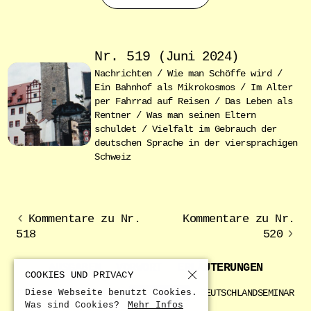
Nr. 519
Juni 2024
Nachrichten / Wie man Schöffe wird /
Ein Bahnhof als Mikrokosmos / Im Alter
per Fahrrad auf Reisen / Das Leben als
Rentner / Was man seinen Eltern
schuldet / Vielfalt im Gebrauch der
deutschen Sprache in der viersprachigen
Schweiz
Kommentare zu Nr.
Kommentare zu Nr.
518
520
AUSGABEN
VORWORT
ERLÄUTERUNGEN
COOKIES UND PRIVACY
Diese Webseite benutzt Cookies.
内容
INFORMATIONEN
KOMMENTARE
DEUTSCHLANDSEMINAR
Was sind Cookies?
Mehr Infos