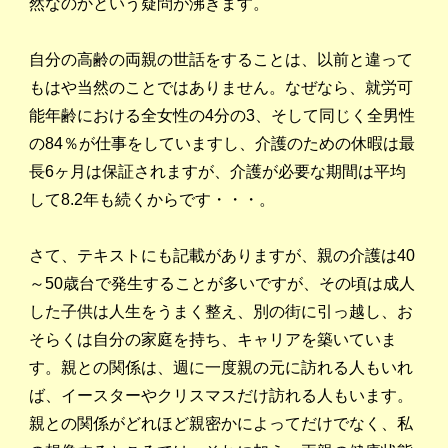
然なのかという疑問が沸きます。
自分の高齢の両親の世話をすることは、以前と違って
もはや当然のことではありません。なぜなら、就労可
AUSGABEN
VORWORT
ERLÄUTERUNGEN
能年齢における全女性の4分の3、そして同じく全男性
内容
INFORMATIONEN
KOMMENTARE
DEUTSCHLANDSEMINAR
の84％が仕事をしていますし、介護のための休暇は最
長6ヶ月は保証されますが、介護が必要な期間は平均
して8.2年も続くからです・・・。
さて、テキストにも記載がありますが、親の介護は40
～50歳台で発生することが多いですが、その頃は成人
した子供は人生をうまく整え、別の街に引っ越し、お
そらくは自分の家庭を持ち、キャリアを築いていま
す。親との関係は、週に一度親の元に訪れる人もいれ
ば、イースターやクリスマスだけ訪れる人もいます。
親との関係がどれほど親密かによってだけでなく、私