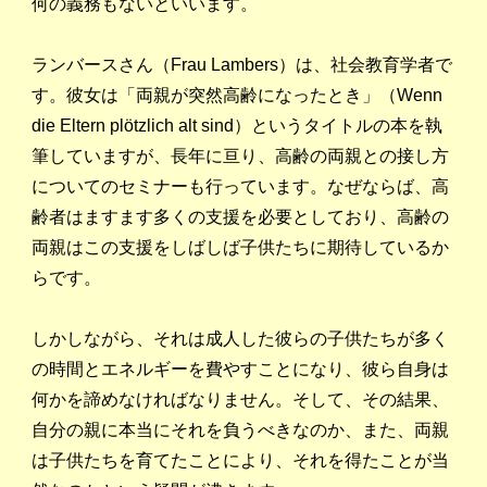
何の義務もないといいます。
ランバースさん（Frau Lambers）は、社会教育学者で
す。彼女は「両親が突然高齢になったとき」（Wenn
die Eltern plötzlich alt sind）というタイトルの本を執
筆していますが、長年に亘り、高齢の両親との接し方
についてのセミナーも行っています。なぜならば、高
齢者はますます多くの支援を必要としており、高齢の
両親はこの支援をしばしば子供たちに期待しているか
らです。
しかしながら、それは成人した彼らの子供たちが多く
の時間とエネルギーを費やすことになり、彼ら自身は
Direkt aus Europa
何かを諦めなければなりません。そして、その結果、
auf deutsch
自分の親に本当にそれを負うべきなのか、また、両親
ドイツ語聞き取り作文独習教材
は子供たちを育てたことにより、それを得たことが当